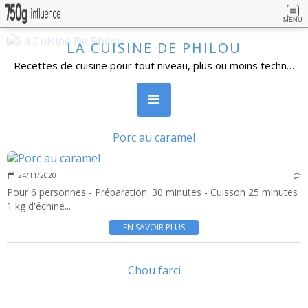
MENU
LA CUISINE DE PHILOU
Recettes de cuisine pour tout niveau, plus ou moins technique, avec beaucoup de détails. Cuisine familiale, simples dans l'ensemble et réalisables par un grand nombre de personnes. Vous pouvez vous inscrire à la newsletter, poser vos questions et laisser un commentaire.
Porc au caramel
24/11/2020
…
Pour 6 personnes - Préparation: 30 minutes - Cuisson 25 minutes
1 kg d'échine...
EN SAVOIR PLUS
Chou farci