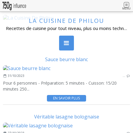
MENU
LA CUISINE DE PHILOU
Recettes de cuisine pour tout niveau, plus ou moins technique, avec beaucoup de détails. Cuisine familiale, simples dans l'ensemble et réalisables par un grand nombre de personnes. Vous pouvez vous inscrire à la newsletter, poser vos questions et laisser un commentaire.
Sauce beurre blanc
31/10/2023
…
Pour 6 personnes - Préparation: 5 minutes - Cuisson: 15/20
minutes 250...
EN SAVOIR PLUS
Véritable lasagne bolognaise