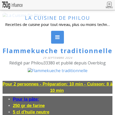
MENU
LA CUISINE DE PHILOU
Recettes de cuisine pour tout niveau, plus ou moins technique, avec beaucoup de détails. Cuisine familiale, simples dans l'ensemble et réalisables par un grand nombre de personnes. Vous pouvez vous inscrire à la newsletter, poser vos questions et laisser un commentaire.
Flammekueche traditionnelle
29 SEPTEMBRE 2024
Rédigé par Philou33380 et publié depuis Overblog
Pour 2 personnes - Préparation: 10 min - Cuisson: 8 à
10 min
Pour la pâte:
250 gr de farine
5 cl d'huile neutre