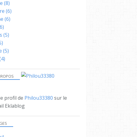
ne
(8)
re
(6)
me
(6)
6)
s
(5)
5)
e
(5)
(4)
PROPOS
le profil de
Philou33380
sur le
il Eklablog
GES