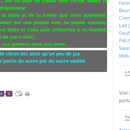
, sur un plan de travail bien fariné, étalez la
Fari
d'épaisseur.
Beur
la taille et de la forme que vous souhaitez,
Cre
époser sur une plaque avec du papier cuisson,
Lait
(
œuf battu et l'eau puis enfournez à mi-hauteur
Oeuf
 de votre four).
Pdt
(
z vos galettes dans une boite.
Sauc
e citron bio ainsi qu'un peu de jus.
Miel
partie du sucre par du sucre vanillé.
À 
Voir 
st
0
porta
PA