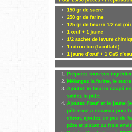
150 gr de sucre
250 gr de farine
125 gr de beurre 1/2 sel (où
1 œuf + 1 jaune
1/2 sachet de levure chimiq
1 citron bio (facultatif)
1 jaune d'œuf + 1 CaS d'eau
Préparez tous vos ingrédien
Mélangez la farine, le sucre 
Ajoutez le beurre coupé en
sablez la pâte.
Ajoutez l'œuf et le jaune (et
pétrissez a nouveau puis fo
citron, ajoutez un peu de fa
pâte et placez au frais envi