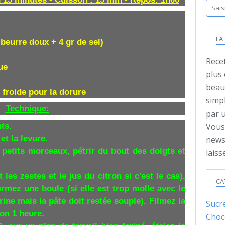
LA
 beurre doux + 4 gr de sel)
Recet
ue
plus
beauc
 froide pour la dorure
simpl
Technique:
par 
ts.
Vous 
et la levure.
news
 petits morceaux, pétrir du bout des doigts et
lais
 les zestes et le jus du citron si c'est le cas),
CA
rmez une boule (si elle est trop molle avec le
rine mais la pâte doit restée souple). Filmez la
Sucr
ron 1 heure.
Choc