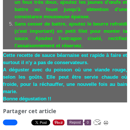
un feux très doux, ajoutez les jaunes d'œufs et
battre au fouet jusqu'à obtention d'une
consistance mousseuse épaisse.
Sans cesser de battre, ajoutez le beurre refroidi
(c'est important) en petit filet pour monter la
sauce. Ajoutez l'estragon ciselé, rectifiez
l'assaisonnement et réservez.
Cette recette de sauce béarnaise est rapide à faire et
surtout il n'y a pas de conservateurs.
A déguster avec du poisson où une viande rouge,
selon les goûts. Elle peut être servie chaude où
froide, pour la réchauffer, une nouvelle fois au bain
marie.
Bonne dégustation !!
Partager cet article
Repost
0