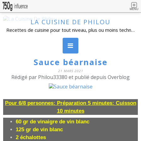
MENU
LA CUISINE DE PHILOU
Recettes de cuisine pour tout niveau, plus ou moins technique, avec beaucoup de détails. Cuisine familiale, simples dans l'ensemble et réalisables par un grand nombre de personnes. Vous pouvez vous inscrire à la newsletter, poser vos questions et laisser un commentaire.
Sauce béarnaise
21 MARS 2021
Rédigé par Philou33380 et publié depuis Overblog
Pour 6/8 personnes: Préparation 5 minutes: Cuisson
10 minutes
60 gr de vinaigre de vin blanc
125 gr de vin blanc
2 échalottes