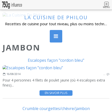
MENU
LA CUISINE DE PHILOU
Recettes de cuisine pour tout niveau, plus ou moins technique, avec beaucoup de détails. Cuisine familiale, simples dans l'ensemble et réalisables par un grand nombre de personnes. Vous pouvez vous inscrire à la newsletter, poser vos questions et laisser un commentaire.
JAMBON
Escalopes façon "cordon bleu"
16/08/2014
…
Pour 4 personnes 4 filets de poulet jaune (où 4 escalopes extra
fines)...
EN SAVOIR PLUS
Crumble courgettes/chèvre/jambon