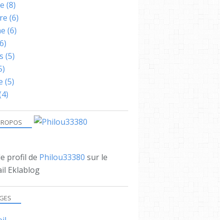
SAUCE
ne
(8)
VINAIGRETTE
re
(6)
me
(6)
6)
s
(5)
5)
e
(5)
(4)
PROPOS
le profil de
Philou33380
sur le
il Eklablog
GES