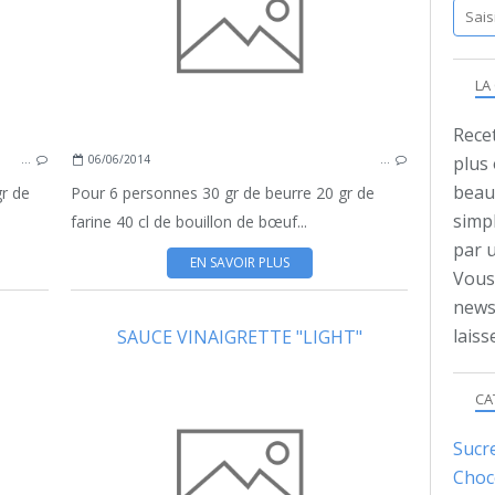
FROIDE
SAUCE
LA
Recet
…
06/06/2014
…
plus
beauc
r de
Pour 6 personnes 30 gr de beurre 20 gr de
simpl
farine 40 cl de bouillon de bœuf...
par 
EN SAVOIR PLUS
Vous 
news
lais
SAUCE VINAIGRETTE "LIGHT"
COULIS
CA
KETCHUP
OIGNONS
Sucr
SAUCE
Choc