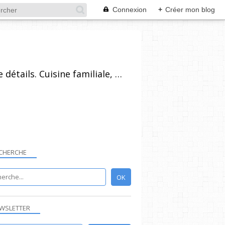
Connexion
+
Créer mon blog
Recettes de cuisine pour tout niveau, plus ou moins technique, avec beaucoup de détails. Cuisine familiale, simples dans l'ensemble et réalisables par un grand nombre de personnes. Vous pouvez vous inscrire à la newsletter, poser vos questions et laisser un commentaire.
CHERCHE
CRÈME
WSLETTER
POIVRE