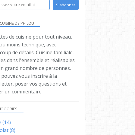
SAUCE
VINAIGRE
 CUISINE DE PHILOU
tes de cuisine pour tout niveau,
 ou moins technique, avec
oup de détails. Cuisine familiale,
es dans l'ensemble et réalisables
un grand nombre de personnes.
pouvez vous inscrire à la
letter, poser vos questions et
ser un commentaire.
BALSAMIQUE
TÉGORIES
LÉGÈRE
LIGHT
e
(14)
MOUTARDE
olat
(8)