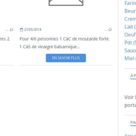
SUCRE
Fari
TOMATES
Beur
Cre
Lait
(
…
21/05/2014
…
Oeuf
res 2
Pour 4/6 personnes 1 CàC de moutarde forte.
Pdt
(
1 CàS de vinaigre balsamique...
Sauc
Miel
EN SAVOIR PLUS
À 
CITRON
Voir 
CRUDITES
porta
HUILE
SALADE
PA
SAUCE
YAOURT