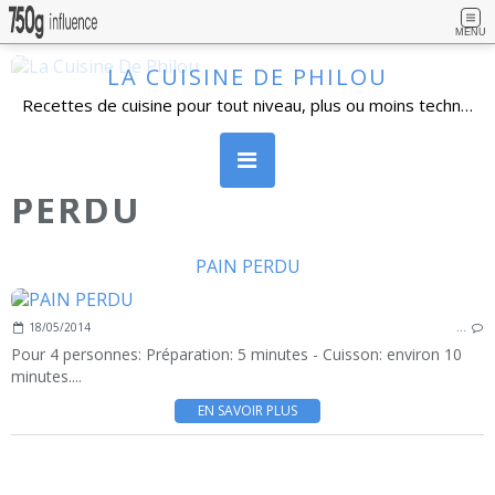
MENU
LA CUISINE DE PHILOU
Recettes de cuisine pour tout niveau, plus ou moins technique, avec beaucoup de détails. Cuisine familiale, simples dans l'ensemble et réalisables par un grand nombre de personnes. Vous pouvez vous inscrire à la newsletter, poser vos questions et laisser un commentaire.
PERDU
PAIN PERDU
18/05/2014
…
Pour 4 personnes: Préparation: 5 minutes - Cuisson: environ 10
minutes....
EN SAVOIR PLUS