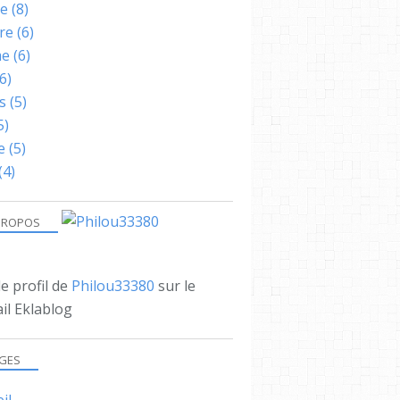
ne
(8)
re
(6)
me
(6)
6)
s
(5)
5)
e
(5)
(4)
PROPOS
le profil de
Philou33380
sur le
il Eklablog
GES