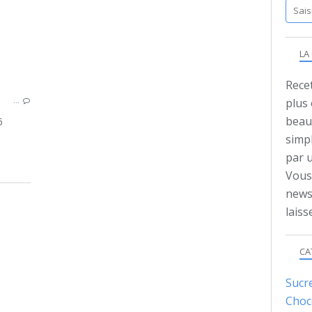
MAGRETS
MIEL
VINAIGRE
LA
Recet
…
plus
beauc
6
simpl
par 
Vous 
news
lais
CA
Sucr
Choc