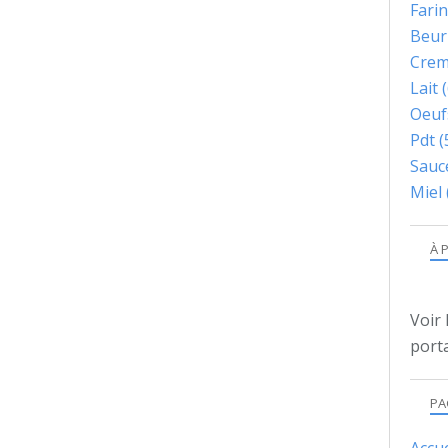
Fari
Beur
Cre
Lait
(
Oeuf
Pdt
(
Sauc
Miel
À 
Voir 
porta
PA