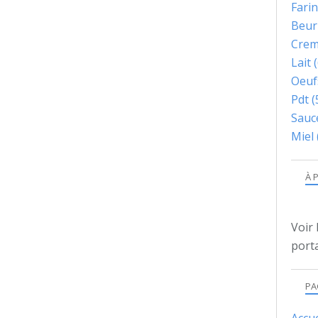
Fari
Beur
Cre
Lait
(
Oeuf
Pdt
(
Sauc
Miel
À 
Voir 
porta
PA