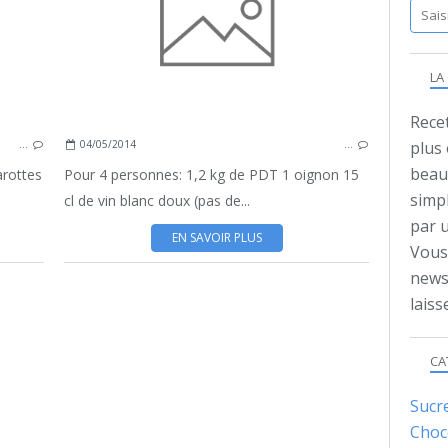
OIGNON
POULET
LA
Recet
…
04/05/2014
…
plus
beauc
arottes
Pour 4 personnes: 1,2 kg de PDT 1 oignon 15
simpl
cl de vin blanc doux (pas de...
par 
EN SAVOIR PLUS
Vous 
news
lais
CA
Sucr
Choc