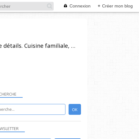
Connexion
+
Créer mon blog
Recettes de cuisine pour tout niveau, plus ou moins technique, avec beaucoup de détails. Cuisine familiale, simples dans l'ensemble et réalisables par un grand nombre de personnes. Vous pouvez vous inscrire à la newsletter, poser vos questions et laisser un commentaire.
CHERCHE
FROMAGE
WSLETTER
MORBIER