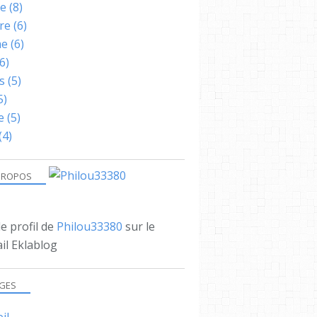
ne
(8)
re
(6)
me
(6)
6)
s
(5)
5)
e
(5)
(4)
PROPOS
le profil de
Philou33380
sur le
il Eklablog
GES