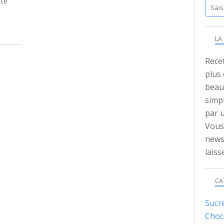
SIPHON
tte
LA
Recet
plus
beauc
simpl
par 
Vous 
news
lais
CA
Sucr
Choc