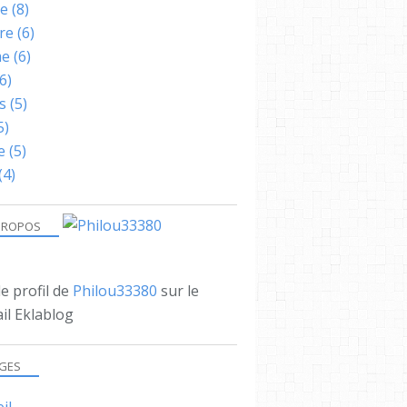
ne
(8)
re
(6)
me
(6)
6)
s
(5)
5)
e
(5)
(4)
PROPOS
le profil de
Philou33380
sur le
il Eklablog
GES