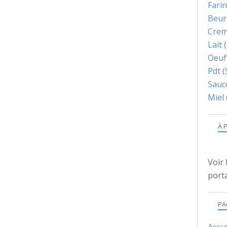
Fari
Beur
Cre
Lait
(
Oeuf
Pdt
(
Sauc
Miel
À 
Voir 
porta
PA