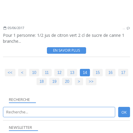
05/06/2017
…
Pour 1 personne: 1/2 jus de citron vert 2 cl de sucre de canne 1
branche...
EN SAVOIR PLUS
<<
<
10
11
12
13
14
15
16
17
18
19
20
>
>>
RECHERCHE
NEWSLETTER